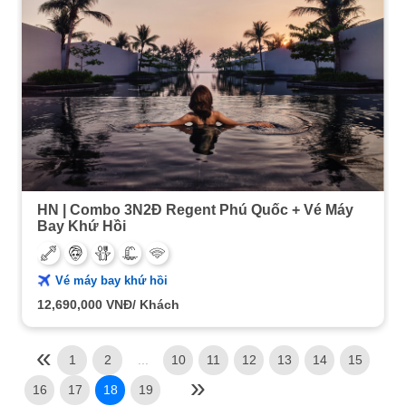
HN | Combo 3N2Đ Regent Phú Quốc + Vé Máy
Bay Khứ Hồi
Vé máy bay khứ hồi
12,690,000
VNĐ/ Khách
1
2
...
10
11
12
13
14
15
16
17
18
19