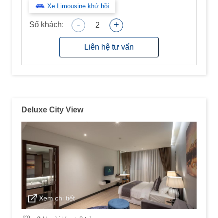
Xe Limousine khứ hồi
-
+
Số khách:
2
Liên hệ tư vấn
Deluxe City View
Xem chi tiết