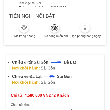
làm việc tại VN
Thời hạn đặt dịch vụ: 20/12/2023
Thời hạn lưu trú đến 20/12/2023
TIỆN NGHI NỔI BẬT
Phụ thu cuối tuần, Lễ/Tết, cao điểm hè: Quý khách vui
lòng liên hệ để biết thêm chi tiết
Combo không hoàn, không huỷ, không thay đổi
Wifi trong phòng
Bữa sáng miễn phí
Dọn phòng hằng ngày
Chiều đi từ Sài Gòn
Đà Lạt
Nơi khởi hành:
Sài Gòn
Chiều về Đà Lạt
Sài Gòn
Nơi khởi hành:
Sài Gòn
Chỉ từ:
4,580,000
VNĐ/
2
Khách
Chọn số khách: