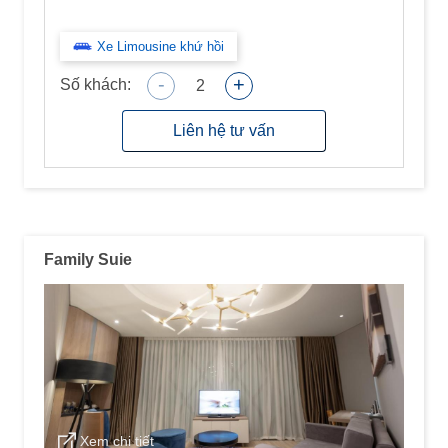
Xe Limousine khứ hồi
-
+
Số khách:
2
Liên hệ tư vấn
Family Suie
Xem chi tiết