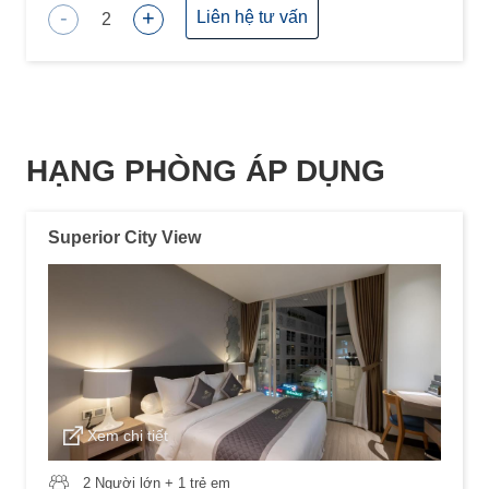
-
+
Liên hệ tư vấn
2
HẠNG PHÒNG ÁP DỤNG
Superior City View
Xem chi tiết
2 Người lớn + 1 trẻ em