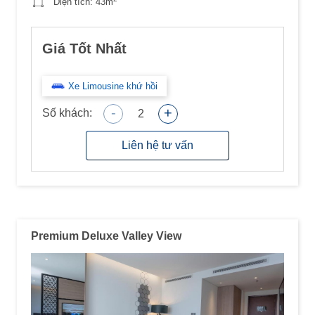
Diện tích:
43m
Giá Tốt Nhất
Xe Limousine khứ hồi
-
+
Số khách:
2
Liên hệ tư vấn
Premium Deluxe Valley View