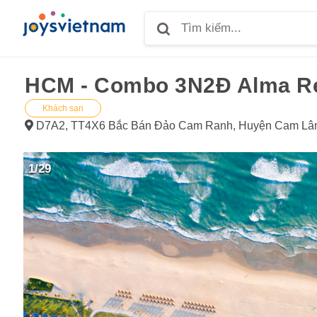
HCM - Combo 3N2Đ Alma Res
Khách sạn
D7A2, TT4X6 Bắc Bán Đảo Cam Ranh, Huyện Cam Lâm
1/29