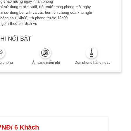
ng chào mừng ngày nhận phòng
hí sử dụng nước suối, trà, café trong phòng mỗi ngày
hí sử dụng bể, wifi và các tiện ích chung của khu nghỉ
hòng sau 14h00, trả phòng trước 12h00
 gồm thuế phí dịch vụ
HI NỔI BẬT
g khách Việt hoặc người nước ngoài sinh sống và làm việc tại VN
ạn đặt dịch vụ: 20/12/2023
ạn lưu trú đến 20/12/2023
u cuối tuần, Lễ/Tết, cao điểm hè: Quý khách vui lòng liên hệ để biết
ng phòng
Ăn sáng miễn phí
Dọn phòng hằng ngày
i tiết
không hoàn, không huỷ, không thay đổi
VNĐ/
6
Khách