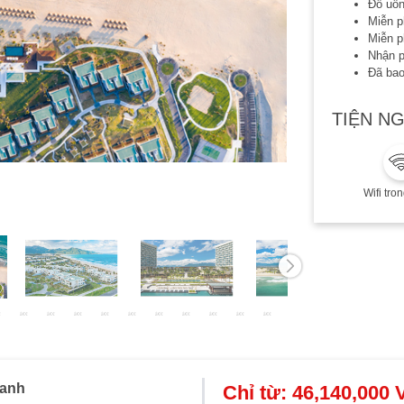
Đồ uố
Miễn p
Miễn p
Nhận p
Đã bao
Lưu ý:
TIỆN NG
Áp dụn
Thời h
Thời h
Phụ th
Wifi tro
thêm ch
Combo 
anh
Chỉ từ:
46,140,000