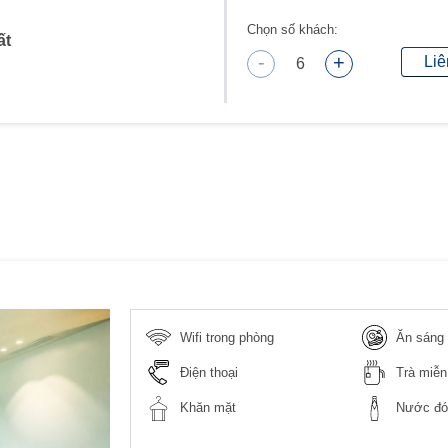
Chọn số khách:
ất
-
+
Liê
6
Wifi trong phòng
Ăn sáng 
Điện thoại
Trà miễn
Khăn mặt
Nước đón