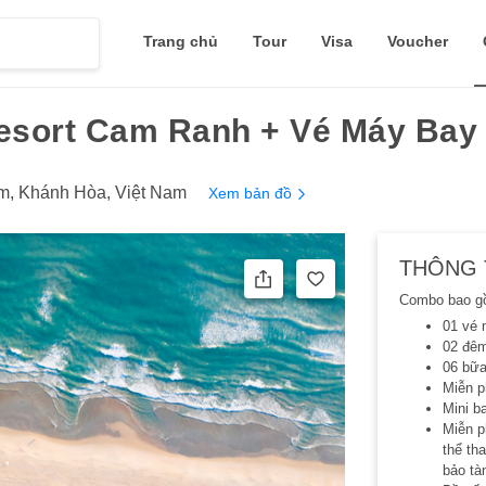
Trang chủ
Tour
Visa
Voucher
ort Cam Ranh + Vé Máy Bay +
, Khánh Hòa, Việt Nam
Xem bản đồ
THÔNG 
Combo bao g
01 vé 
02 đêm
06 bữa
Miễn p
Mini ba
Miễn p
thể th
bảo tà