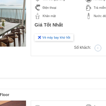
Điện thoại
Trà miễn
Khăn mặt
Nước đón
Giá Tốt Nhất
Vé máy bay khứ hồi
-
Số khách:
Floor