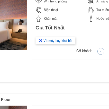
Wifi trong phòng
Ăn sáng 
Điện thoại
Trà miễn
Khăn mặt
Nước đón
Giá Tốt Nhất
Vé máy bay khứ hồi
-
Số khách:
 Floor