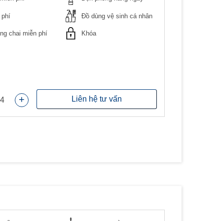
 phí
Đồ dùng vệ sinh cá nhân
g chai miễn phí
Khóa
+
Liên hệ tư vấn
4