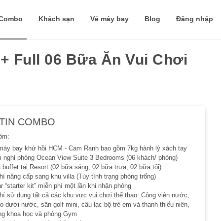
Combo
Khách sạn
Vé máy bay
Blog
Đăng nhập
 Full 06 Bữa Ăn Vui Chơi
TIN COMBO
ồm:
máy bay khứ hồi HCM - Cam Ranh bao gồm 7kg hành lý xách tay
 nghỉ phòng Ocean View Suite 3 Bedrooms (06 khách/ phòng)
 buffet tại Resort (02 bữa sáng, 02 bữa trưa, 02 bữa tối)
hí nâng cấp sang khu villa (Tùy tình trạng phòng trống)
r “starter kit” miễn phí một lần khi nhận phòng
hí sử dụng tất cả các khu vực vui chơi thể thao: Công viên nước,
ao dưới nước, sân golf mini, câu lạc bộ trẻ em và thanh thiếu niên,
ng khoa học và phòng Gym