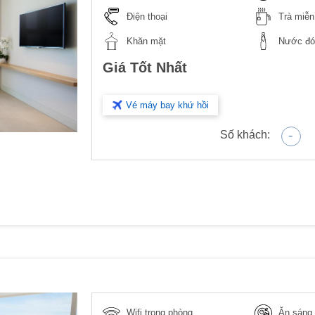
Điện thoại
Trà miễn
Khăn mặt
Nước đón
Giá Tốt Nhất
Vé máy bay khứ hồi
-
Số khách:
Wifi trong phòng
Ăn sáng 