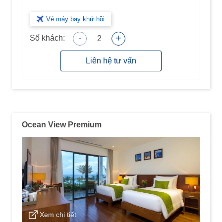
Vé máy bay khứ hồi
-
+
Số khách:
2
Liên hệ tư vấn
Ocean View Premium
Xem chi tiết