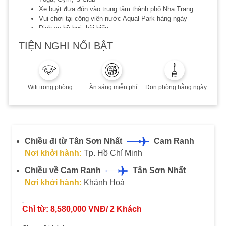
Xe buýt đưa đón vào trung tâm thành phố Nha Trang.
Vui chơi tại công viên nước Aqual Park hàng ngày
Dịch vụ hồ bơi, bãi biển
MIỄN PHÍ đưa đón sân bay Cam Ranh hoặc đưa đón tại
TIỆN NGHI NỔI BẬT
trung tâm thành phố
MIỄN PHÍ ăn uống trọn gói cho 2 trẻ em dưới 12 tuổi
(ngủ chung giường với ba mẹ, chưa bao gồm chi phí vé
máy bay)
Đã bao gồm thuế phí dịch vụ
Wifi trong phòng
Ăn sáng miễn phí
Dọn phòng hằng ngày
Lưu ý:
Combo áp dụng khách Việt (02 người lớn)
Thời hạn lưu trú đến 30.11.2022
Có phụ thu cuối tuần, Lễ/Tết, Quý khách vui lòng liên hệ
Chiều đi từ Tân Sơn Nhất
Cam Ranh
để biết thêm chi tiết
Nơi khởi hành:
Tp. Hồ Chí Minh
Combo không hoàn, không huỷ, không thay đổi
Quý khách vui lòng liên hệ đặt phòng trước khi sử dụng
Chiều về Cam Ranh
Tân Sơn Nhất
dịch vụ ít nhất 15 ngày
Nơi khởi hành:
Khánh Hoà
Chỉ từ:
8,580,000
VNĐ/
2
Khách