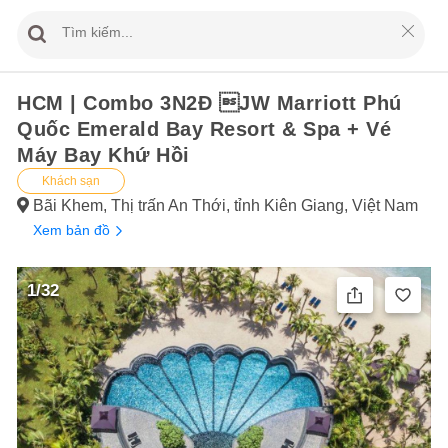
HCM | Combo 3N2Đ JW Marriott Phú
Quốc Emerald Bay Resort & Spa + Vé
Máy Bay Khứ Hồi
Khách sạn
Bãi Khem, Thị trấn An Thới, tỉnh Kiên Giang, Việt Nam
Xem bản đồ
1/32