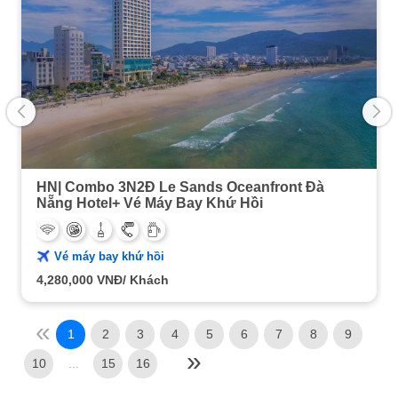
HN| Combo 3N2Đ Le Sands Oceanfront Đà
Nẵng Hotel+ Vé Máy Bay Khứ Hồi
Vé máy bay khứ hồi
4,280,000
VNĐ/ Khách
1
2
3
4
5
6
7
8
9
10
...
15
16