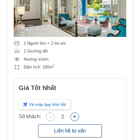
Xem chi tiết
2 Người lớn + 2 trẻ em
1 Giường đôi
Hướng Vườn
2
Diện tích:
180m
Giá Tốt Nhất
Vé máy bay khứ hồi
-
+
Số khách:
2
Liên hệ tư vấn