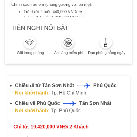
Chính sách trẻ em (chung gường với ba mẹ):
Trẻ dưới 2 tuổi: 440,000 VND/trẻ
Trẻ từ 2-4 tuổi: 1,810,000 VND/trẻ
Trẻ từ 5-11 tuổi: 3,810,000 VND/trẻ
TIỆN NGHI NỔI BẬT
Lưu ý:
Combo áp dụng khách Việt và người nước ngoài sinh
sống, làm việc tại VN
Thời hạn đến 20/12/2023
Wifi trong phòng
Ăn sáng miễn phí
Dọn phòng hằng ngày
Thời gian lưu trú đến 20/12/2023
Có phụ thu cuối tuần, Lễ/Tết, mùa cao điểm: Quý khách
liên hệ để biết thêm chi tiết
Combo không hoàn, không huỷ, không thay đổi
Chiều đi từ Tân Sơn Nhất
Phú Quốc
Nơi khởi hành:
Tp. Hồ Chí Minh
Chiều về Phú Quốc
Tân Sơn Nhất
Nơi khởi hành:
Tp. Phú Quốc
Chỉ từ:
19,420,000
VNĐ/
2
Khách