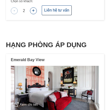
Chọn số khách:
-
+
Liên hệ tư vấn
2
HẠNG PHÒNG ÁP DỤNG
Emerald Bay View
Xem chi tiết