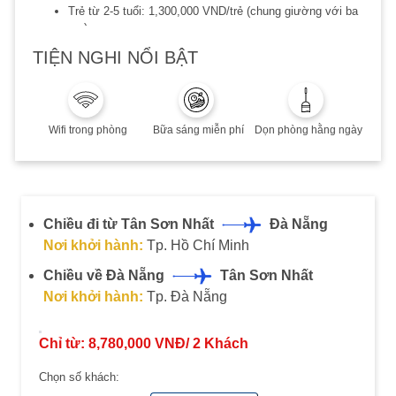
Trẻ từ 2-5 tuổi: 1,300,000 VND/trẻ (chung giường với ba
mẹ)
Trẻ từ 6-11 tuổi: 1,700,000 VND/trẻ (chung giường với ba
TIỆN NGHI NỔI BẬT
mẹ)
Trẻ từ 12 tuổi trở lên: 1,990,000 VND/trẻ (có giường phụ)
Lưu ý:
Áp dụng khách Việt hoặc người nước ngoài sinh sống và
Wifi trong phòng
Bữa sáng miễn phí
Dọn phòng hằng ngày
làm việc tại VN
Thời hạn đặt dịch vụ: 20/12/2023
Thời hạn lưu trú đến 20/12/2023
Phụ thu cuối tuần, Lễ/Tết, cao điểm hè: Quý khách vui
lòng liên hệ để biết thêm chi tiết
Chiều đi từ Tân Sơn Nhất
Đà Nẵng
Combo không hoàn, không huỷ, không thay đổi
Nơi khởi hành:
Tp. Hồ Chí Minh
Chiều về Đà Nẵng
Tân Sơn Nhất
Nơi khởi hành:
Tp. Đà Nẵng
Chỉ từ:
8,780,000
VNĐ/
2
Khách
Chọn số khách: