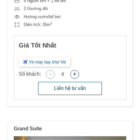
4 Người lớn + 1 trẻ em
2 Giường đôi
Hướng vườn/bể bơi
2
Diện tích:
35m
Giá Tốt Nhất
Vé máy bay khứ hồi
-
+
Số khách:
4
Liên hệ tư vấn
Grand Suite