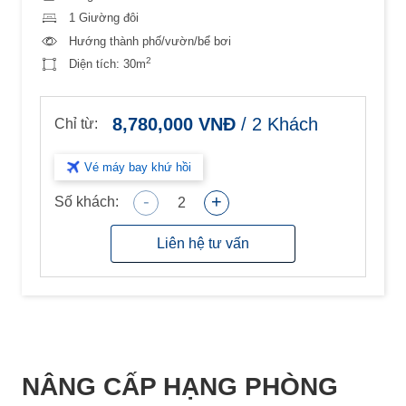
1 Giường đôi
Hướng thành phố/vườn/bể bơi
2
Diện tích:
30m
8,780,000
VNĐ
/
2
Khách
Chỉ từ:
Vé máy bay khứ hồi
-
+
Số khách:
2
Liên hệ tư vấn
NÂNG CẤP HẠNG PHÒNG