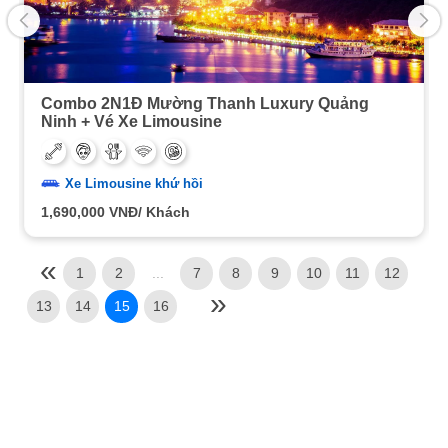
Combo 2N1Đ Mường Thanh Luxury Quảng
Ninh + Vé Xe Limousine
Xe Limousine khứ hồi
1,690,000
VNĐ/ Khách
1
2
...
7
8
9
10
11
12
13
14
15
16