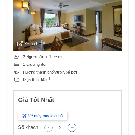
Xem chi tiết
2 Người lớn + 1 trẻ em
1 Giường đôi
Hướng thành phố/vườn/bể bơi
2
Diện tích:
50m
Giá Tốt Nhất
Vé máy bay khứ hồi
-
+
Số khách:
2