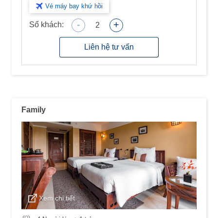
Vé máy bay khứ hồi
-
+
Số khách:
2
Liên hệ tư vấn
Family
Xem chi tiết