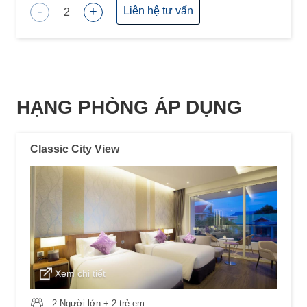
-
+
Liên hệ tư vấn
2
HẠNG PHÒNG ÁP DỤNG
Classic City View
Xem chi tiết
2 Người lớn + 2 trẻ em