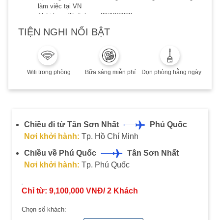
làm việc tại VN
Thời hạn đặt dịch vụ: 20/12/2023
Thời hạn lưu trú đến 20/12/2023
TIỆN NGHI NỔI BẬT
Phụ thu cuối tuần, Lễ/Tết, cao điểm hè: Quý khách vui
lòng liên hệ để biết thêm chi tiết
Combo không hoàn, không huỷ, không thay đổi
Wifi trong phòng
Bữa sáng miễn phí
Dọn phòng hằng ngày
Chiều đi từ Tân Sơn Nhất
Phú Quốc
Nơi khởi hành:
Tp. Hồ Chí Minh
Chiều về Phú Quốc
Tân Sơn Nhất
Nơi khởi hành:
Tp. Phú Quốc
Chỉ từ:
9,100,000
VNĐ/
2
Khách
Chọn số khách: