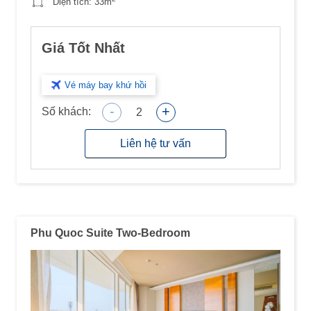
Diện tích:
33m
Giá Tốt Nhất
Vé máy bay khứ hồi
-
+
Số khách:
2
Liên hệ tư vấn
Phu Quoc Suite Two-Bedroom