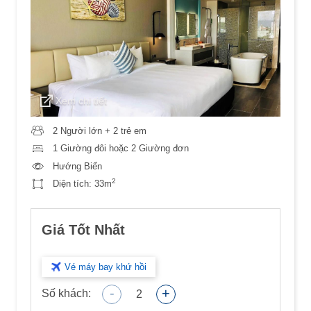
Xem chi tiết
2 Người lớn + 2 trẻ em
1 Giường đôi hoặc 2 Giường đơn
Hướng Biển
2
Diện tích:
33m
Giá Tốt Nhất
Vé máy bay khứ hồi
-
+
Số khách:
2