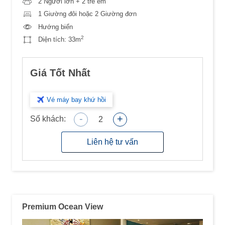
2 Người lớn + 2 trẻ em
1 Giường đôi hoặc 2 Giường đơn
Hướng biển
2
Diện tích:
33m
Giá Tốt Nhất
Vé máy bay khứ hồi
-
+
Số khách:
2
Liên hệ tư vấn
Premium Ocean View