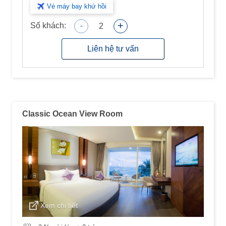
Vé máy bay khứ hồi
-
+
Số khách:
2
Liên hệ tư vấn
Classic Ocean View Room
Xem chi tiết