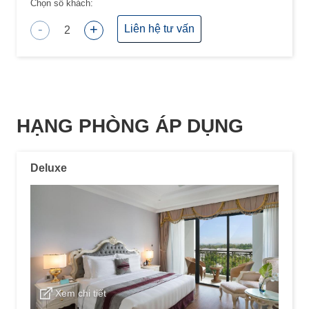
Chọn số khách:
-
+
Liên hệ tư vấn
2
HẠNG PHÒNG ÁP DỤNG
Deluxe
Xem chi tiết