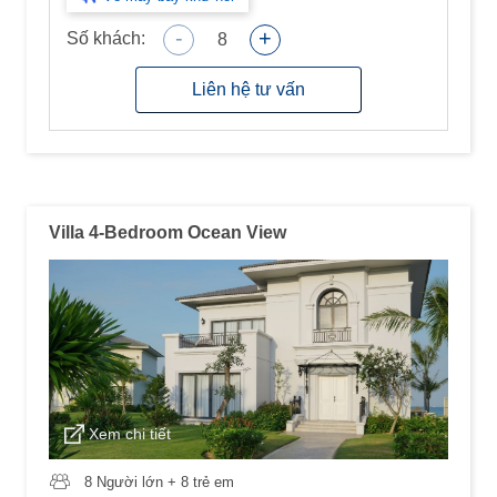
-
+
Số khách:
8
Liên hệ tư vấn
Villa 4-Bedroom Ocean View
Xem chi tiết
8 Người lớn + 8 trẻ em