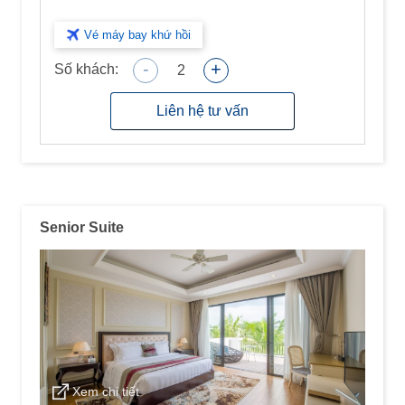
Vé máy bay khứ hồi
-
+
Số khách:
2
Liên hệ tư vấn
Senior Suite
Xem chi tiết