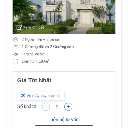
Xem chi tiết
2 Người lớn + 2 trẻ em
1 Giường đôi và 2 Giường đơn
Hướng Vườn
2
Diện tích:
190m
Giá Tốt Nhất
Vé máy bay khứ hồi
-
+
Số khách:
2
Liên hệ tư vấn