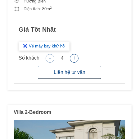
Hướng Biển
2
Diện tích:
80m
Giá Tốt Nhất
Vé máy bay khứ hồi
-
+
Số khách:
4
Liên hệ tư vấn
Villa 2-Bedroom