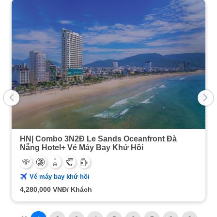
HN| Combo 3N2Đ Le Sands Oceanfront Đà
Nẵng Hotel+ Vé Máy Bay Khứ Hồi
Vé máy bay khứ hồi
4,280,000
VNĐ/ Khách