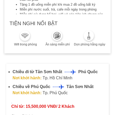
Tặng 1 đồ uống miễn phí khi mua 2 đồ uống bất kỳ
Miễn phí nước suối, trà, cafe mỗi ngày trong phòng
Miễn phí sử dụng bể bơi, wifi và các tiện ích chung của
khu nghỉ
TIỆN NGHI NỔI BẬT
Giờ nhận phòng 14h00, trả phòng 12h00
Chính sách trẻ em:
Trẻ dưới 2 tuổi: 300,000 VND/trẻ
Trẻ từ 2-3 tuổi: 1,400,000 VND/trẻ
Wifi trong phòng
Ăn sáng miễn phí
Dọn phòng hằng ngày
Trẻ từ 4-11 tuổi: 2,700,000 VND/trẻ (chung giường với ba
mẹ)
Trẻ từ 12 tuổi trở lên: 5,390,000 VND/trẻ (có giường phụ)
Lưu ý:
Chiều đi từ Tân Sơn Nhất
Phú Quốc
Áp dụng khách Việt hoặc người nước ngoài sinh sống và
Nơi khởi hành:
Tp. Hồ Chí Minh
làm việc tại VN
Thời hạn đặt dịch vụ: 20/12/2023
Chiều về Phú Quốc
Tân Sơn Nhất
Thời hạn lưu trú đến 20/12/2023
Nơi khởi hành:
Tp. Phú Quốc
Phụ thu cuối tuần, Lễ/Tết, cao điểm hè: Quý khách vui
lòng liên hệ để biết thêm chi tiết
Combo không hoàn, không huỷ, không thay đổi
Chỉ từ:
15,500,000
VNĐ/
2
Khách