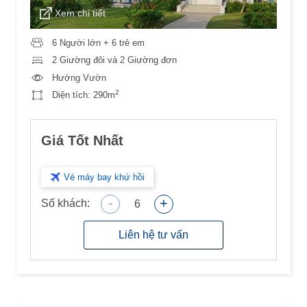
Xem chi tiết
6 Người lớn + 6 trẻ em
2 Giường đôi và 2 Giường đơn
Hướng Vườn
2
Diện tích:
290m
Giá Tốt Nhất
Vé máy bay khứ hồi
-
+
Số khách:
6
Liên hệ tư vấn