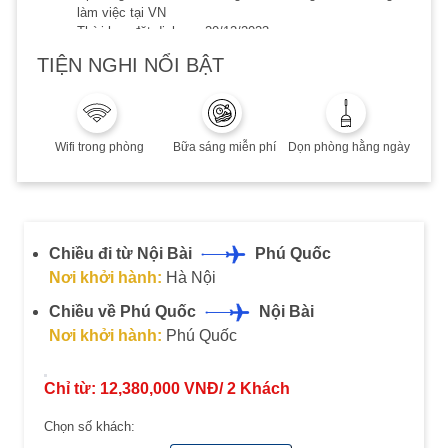
làm việc tại VN
Thời hạn đặt dịch vụ: 20/12/2023
Thời hạn lưu trú đến 20/12/2023
TIỆN NGHI NỔI BẬT
Phụ thu cuối tuần, Lễ/Tết, cao điểm hè: Quý khách vui
lòng liên hệ để biết thêm chi tiết
Combo không hoàn, không huỷ, không thay đổi
Wifi trong phòng
Bữa sáng miễn phí
Dọn phòng hằng ngày
Chiều đi từ Nội Bài
Phú Quốc
Nơi khởi hành:
Hà Nội
Chiều về Phú Quốc
Nội Bài
Nơi khởi hành:
Phú Quốc
Chỉ từ:
12,380,000
VNĐ/
2
Khách
Chọn số khách: