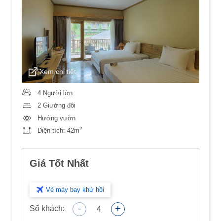
Xem chi tiết
4 Người lớn
2 Giường đôi
Hướng vườn
2
Diện tích:
42m
Giá Tốt Nhất
Vé máy bay khứ hồi
-
+
Số khách:
4