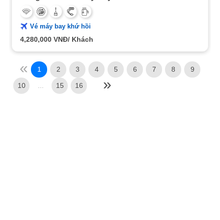
Vé máy bay khứ hồi
4,280,000
VNĐ/ Khách
1
2
3
4
5
6
7
8
9
10
...
15
16