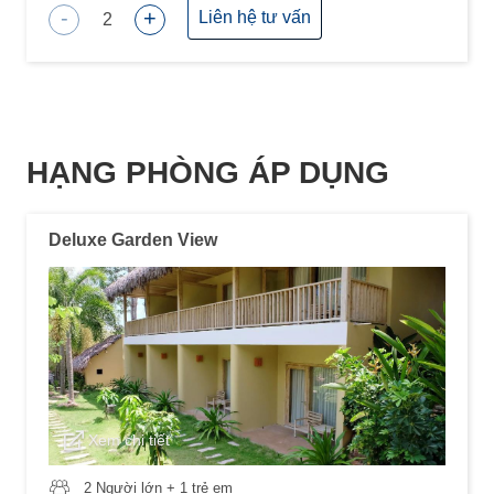
-
+
Liên hệ tư vấn
2
HẠNG PHÒNG ÁP DỤNG
Deluxe Garden View
Xem chi tiết
2 Người lớn + 1 trẻ em