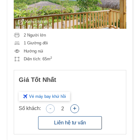
Xem chi tiết
2 Người lớn
1 Giường đôi
Hướng núi
2
Diện tích:
65m
Giá Tốt Nhất
Vé máy bay khứ hồi
-
+
Số khách:
2
Liên hệ tư vấn