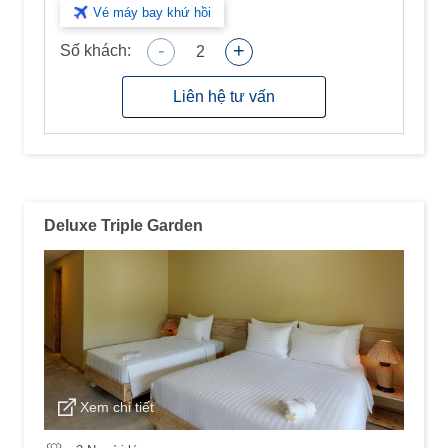
Vé máy bay khứ hồi
-
+
Số khách:
2
Liên hệ tư vấn
Deluxe Triple Garden
Xem chi tiết