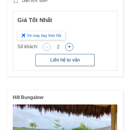
Diện tích:
65m
Giá Tốt Nhất
Vé máy bay khứ hồi
-
+
Số khách:
2
Liên hệ tư vấn
Hill Bungalow