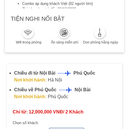
Combo áp dụng khách Việt (02 người lớn)
Thời hạn lưu trú đến 22/12/2023
Có phụ thu cuối tuần, phụ thu mùa cao điểm, Lễ/Tết, Quý
TIỆN NGHI NỔI BẬT
khách vui lòng liên hệ để biết chi tiết
Combo không hoàn, không huỷ, không thay đổi.
Quý khách vui lòng liên hệ trước khi sử dụng dịch vụ ít
nhất 10 ngày
Wifi trong phòng
Ăn sáng miễn phí
Dọn phòng hằng ngày
Chiều đi từ Nội Bài
Phú Quốc
Nơi khởi hành:
Hà Nội
Chiều về Phú Quốc
Nội Bài
Nơi khởi hành:
Phú Quốc
Chỉ từ:
12,000,000
VNĐ/
2
Khách
Chọn số khách: