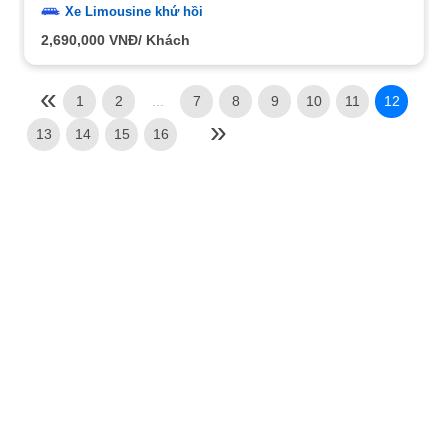
Xe Limousine khứ hồi
2,690,000
VNĐ/ Khách
1
2
...
7
8
9
10
11
12
13
14
15
16