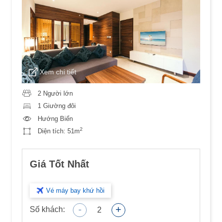
Xem chi tiết
2 Người lớn
1 Giường đôi
Hướng Biển
2
Diện tích:
51m
Giá Tốt Nhất
Vé máy bay khứ hồi
-
+
Số khách:
2