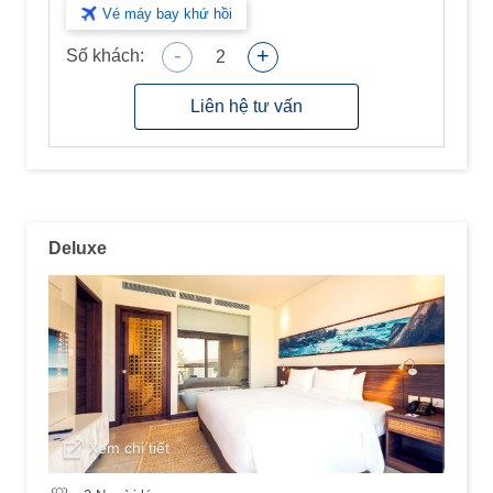
Vé máy bay khứ hồi
-
+
Số khách:
2
Liên hệ tư vấn
Deluxe
Xem chi tiết