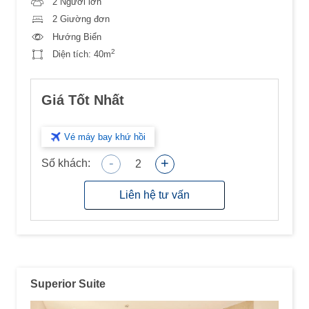
2 Người lớn
2 Giường đơn
Hướng Biển
2
Diện tích:
40m
Giá Tốt Nhất
Vé máy bay khứ hồi
-
+
Số khách:
2
Liên hệ tư vấn
Superior Suite