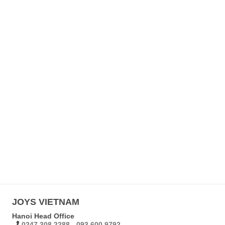
JOYS VIETNAM
Hanoi Head Office
0247 308 2288 - 093 600 9792