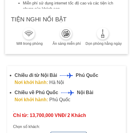
Miễn phí sử dụng internet tốc độ cao và các tiện ích
chung của khách sạn.
Giờ nhận phòng 14:00, trả phòng 12:00
TIỆN NGHI NỔI BẬT
Lưu ý:
Áp dụng khách Việt hoặc người nước ngoài sinh sống và
làm việc tại VN
Thời hạn đặt dịch vụ: 20/12/2023
Wifi trong phòng
Ăn sáng miễn phí
Dọn phòng hằng ngày
Thời hạn lưu trú đến 20/12/2023
Phụ thu cuối tuần, Lễ/Tết, cao điểm hè: Quý khách vui
lòng liên hệ để biết thêm chi tiết
Combo không hoàn, không huỷ, không thay đổi
Chiều đi từ Nội Bài
Phú Quốc
Nơi khởi hành:
Hà Nội
Chiều về Phú Quốc
Nội Bài
Nơi khởi hành:
Phú Quốc
Chỉ từ:
13,700,000
VNĐ/
2
Khách
Chọn số khách: