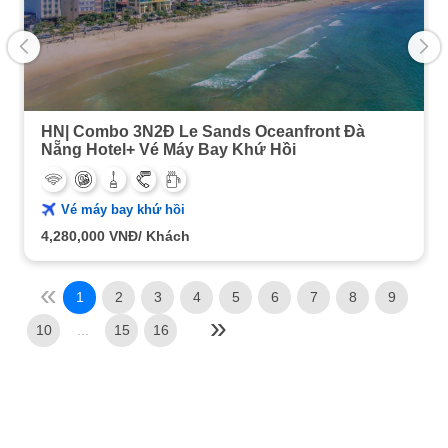
HN| Combo 3N2Đ Le Sands Oceanfront Đà
Nẵng Hotel+ Vé Máy Bay Khứ Hồi
Vé máy bay khứ hồi
4,280,000
VNĐ/ Khách
1
2
3
4
5
6
7
8
9
10
...
15
16