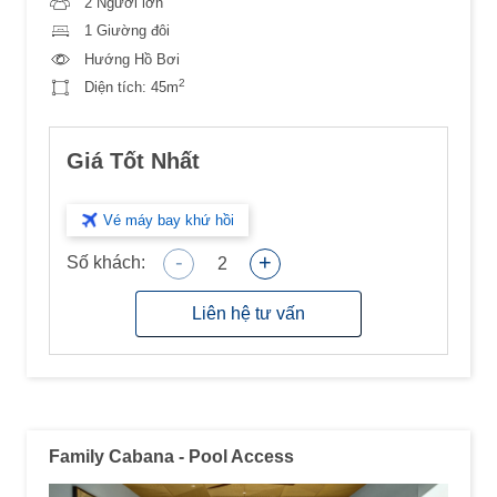
2 Người lớn
1 Giường đôi
Hướng Hồ Bơi
2
Diện tích:
45m
Giá Tốt Nhất
Vé máy bay khứ hồi
-
+
Số khách:
2
Liên hệ tư vấn
Family Cabana - Pool Access