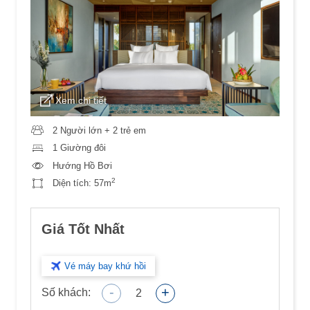
Xem chi tiết
2 Người lớn + 2 trẻ em
1 Giường đôi
Hướng Hồ Bơi
2
Diện tích:
57m
Giá Tốt Nhất
Vé máy bay khứ hồi
-
+
Số khách:
2