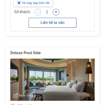
Vé máy bay khứ hồi
-
+
Số khách:
2
Liên hệ tư vấn
Deluxe Pool Side
Xem chi tiết