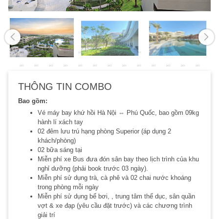
THÔNG TIN COMBO
Bao gồm:
Vé máy bay khứ hồi Hà Nội ⇔ Phú Quốc, bao gồm 09kg
hành lí xách tay
02 đêm lưu trú hạng phòng Superior (áp dụng 2
khách/phòng)
02 bữa sáng tại
Miễn phí xe Bus đưa đón sân bay theo lịch trình của khu
nghỉ dưỡng (phải book trước 03 ngày).
Miễn phí sử dụng trà, cà phê và 02 chai nước khoáng
trong phòng mỗi ngày
Miễn phí sử dụng bể bơi, , trung tâm thể dục, sân quần
vợt & xe đạp (yêu cầu đặt trước) và các chương trình
giải trí