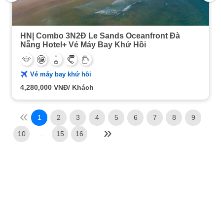
HN| Combo 3N2Đ Le Sands Oceanfront Đà
Nẵng Hotel+ Vé Máy Bay Khứ Hồi
Vé máy bay khứ hồi
4,280,000
VNĐ/ Khách
1
2
3
4
5
6
7
8
9
10
...
15
16