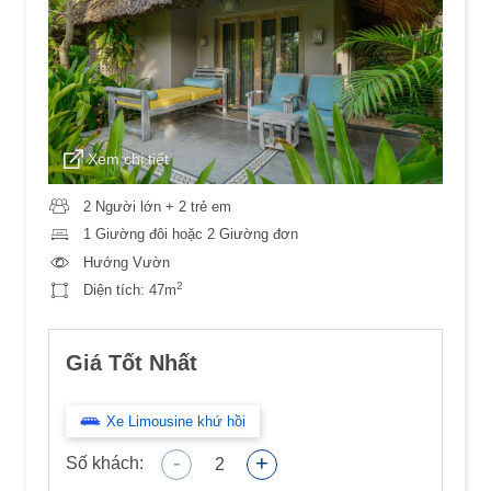
Xem chi tiết
2 Người lớn + 2 trẻ em
1 Giường đôi hoặc 2 Giường đơn
Hướng Vườn
2
Diện tích:
47m
Giá Tốt Nhất
Xe Limousine khứ hồi
-
+
Số khách:
2