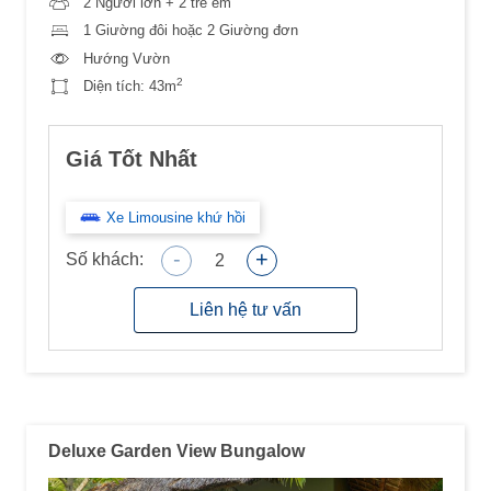
2 Người lớn + 2 trẻ em
1 Giường đôi hoặc 2 Giường đơn
Hướng Vườn
2
Diện tích:
43m
Giá Tốt Nhất
Xe Limousine khứ hồi
-
+
Số khách:
2
Liên hệ tư vấn
Deluxe Garden View Bungalow