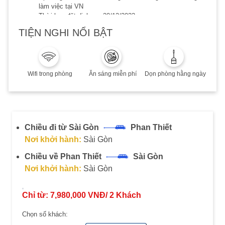
làm việc tại VN
Thời hạn đặt dịch vụ: 20/12/2023
Thời hạn lưu trú đến 20/12/2023
TIỆN NGHI NỔI BẬT
Phụ thu cuối tuần, Lễ/Tết, cao điểm hè: Quý khách vui
lòng liên hệ để biết thêm chi tiết
Combo không hoàn, không huỷ, không thay đổi
Wifi trong phòng
Ăn sáng miễn phí
Dọn phòng hằng ngày
Chiều đi từ Sài Gòn
Phan Thiết
Nơi khởi hành:
Sài Gòn
Chiều về Phan Thiết
Sài Gòn
Nơi khởi hành:
Sài Gòn
Chỉ từ:
7,980,000
VNĐ/
2
Khách
Chọn số khách: