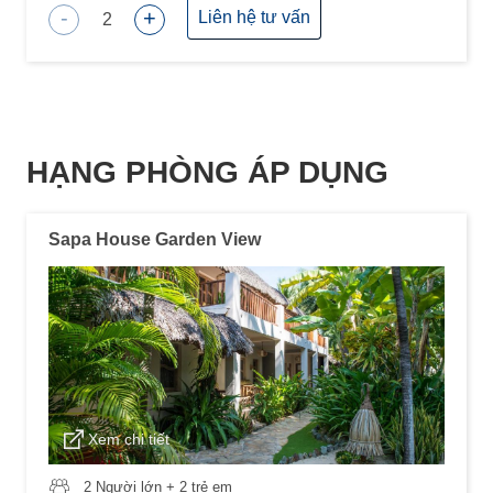
-
+
Liên hệ tư vấn
2
HẠNG PHÒNG ÁP DỤNG
Sapa House Garden View
Xem chi tiết
2 Người lớn + 2 trẻ em