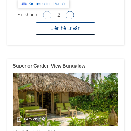
Xe Limousine khứ hồi
-
+
Số khách:
2
Liên hệ tư vấn
Superior Garden View Bungalow
Xem chi tiết