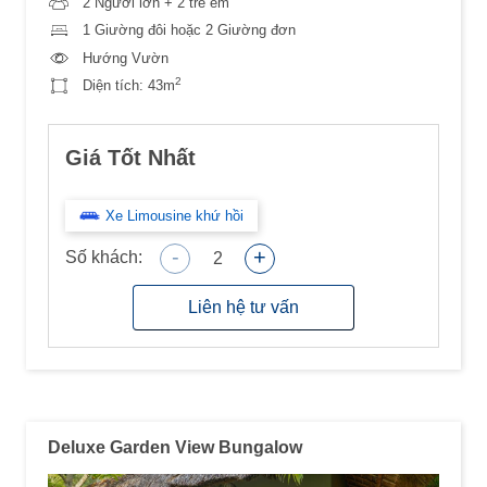
2 Người lớn + 2 trẻ em
1 Giường đôi hoặc 2 Giường đơn
Hướng Vườn
2
Diện tích:
43m
Giá Tốt Nhất
Xe Limousine khứ hồi
-
+
Số khách:
2
Liên hệ tư vấn
Deluxe Garden View Bungalow