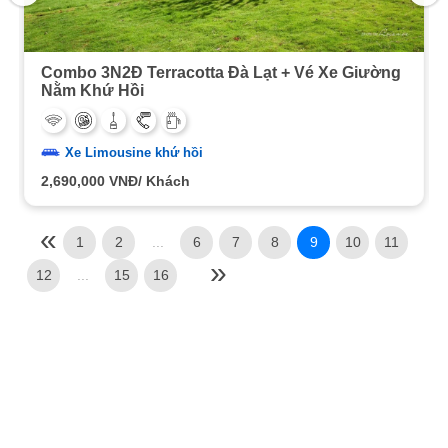
Combo 3N2Đ Terracotta Đà Lạt + Vé Xe Giường
Nằm Khứ Hồi
Xe Limousine khứ hồi
2,690,000
VNĐ/ Khách
1
2
...
6
7
8
9
10
11
12
...
15
16