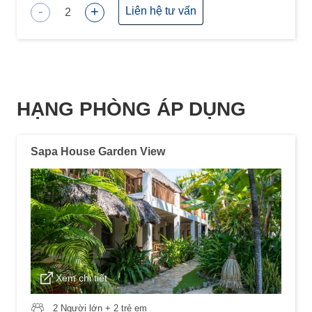
-
+
Liên hệ tư vấn
2
HẠNG PHÒNG ÁP DỤNG
Sapa House Garden View
Xem chi tiết
2 Người lớn + 2 trẻ em