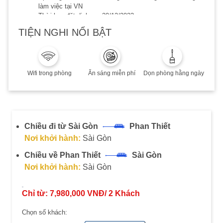
làm việc tại VN
Thời hạn đặt dịch vụ: 20/12/2023
Thời hạn lưu trú đến 20/12/2023
TIỆN NGHI NỔI BẬT
Phụ thu cuối tuần, Lễ/Tết, cao điểm hè: Quý khách vui
lòng liên hệ để biết thêm chi tiết
Combo không hoàn, không huỷ, không thay đổi
Wifi trong phòng
Ăn sáng miễn phí
Dọn phòng hằng ngày
Chiều đi từ Sài Gòn
Phan Thiết
Nơi khởi hành:
Sài Gòn
Chiều về Phan Thiết
Sài Gòn
Nơi khởi hành:
Sài Gòn
Chỉ từ:
7,980,000
VNĐ/
2
Khách
Chọn số khách: