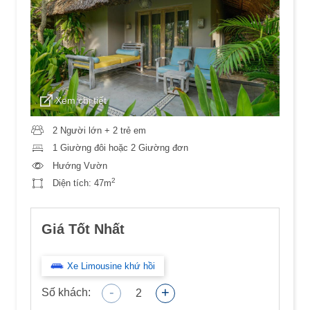
Xem chi tiết
2 Người lớn + 2 trẻ em
1 Giường đôi hoặc 2 Giường đơn
Hướng Vườn
2
Diện tích:
47m
Giá Tốt Nhất
Xe Limousine khứ hồi
-
+
Số khách:
2