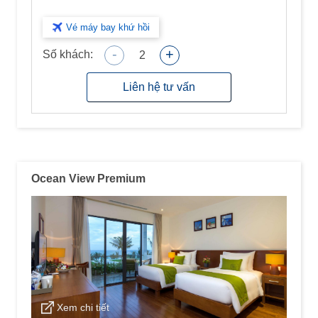
Vé máy bay khứ hồi
-
+
Số khách:
2
Liên hệ tư vấn
Ocean View Premium
Xem chi tiết