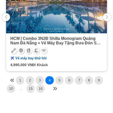
HCM | Combo 3N2Đ Shilla Monogram Quảng
Nam Đà Nẵng + Vé Máy Bay Tặng Đưa Đón Sân
Bay
Vé máy bay khứ hồi
4,990,000
VNĐ/ Khách
1
2
3
4
5
6
7
8
9
10
...
15
16