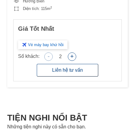
Hướng Biển
2
Diện tích:
115m
Giá Tốt Nhất
Vé máy bay khứ hồi
-
+
Số khách:
2
Liên hệ tư vấn
TIỆN NGHI NỔI BẬT
Những tiện nghi này có sẵn cho bạn.