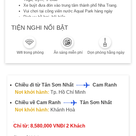
Xe buýt đưa đón vào trung tâm thành phố Nha Trang.
Vui chơi tại công viên nước Aqual Park hàng ngày
Dịch vụ hồ bơi, bãi biển
MIỄN PHÍ đưa đón sân bay Cam Ranh hoặc đưa đón tại
TIỆN NGHI NỔI BẬT
trung tâm thành phố
MIỄN PHÍ ăn uống trọn gói cho 2 trẻ em dưới 12 tuổi
(ngủ chung giường với ba mẹ, chưa bao gồm chi phí vé
máy bay)
Đã bao gồm thuế phí dịch vụ
Wifi trong phòng
Ăn sáng miễn phí
Dọn phòng hằng ngày
Lưu ý:
Combo áp dụng khách Việt (02 người lớn)
Thời hạn lưu trú đến 30.11.2022
Có phụ thu cuối tuần, Lễ/Tết, Quý khách vui lòng liên hệ
Chiều đi từ Tân Sơn Nhất
Cam Ranh
để biết thêm chi tiết
Nơi khởi hành:
Tp. Hồ Chí Minh
Combo không hoàn, không huỷ, không thay đổi
Quý khách vui lòng liên hệ đặt phòng trước khi sử dụng
Chiều về Cam Ranh
Tân Sơn Nhất
dịch vụ ít nhất 15 ngày
Nơi khởi hành:
Khánh Hoà
Chỉ từ:
8,580,000
VNĐ/
2
Khách