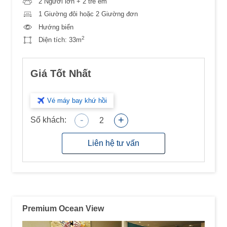
2 Người lớn + 2 trẻ em
1 Giường đôi hoặc 2 Giường đơn
Hướng biển
2
Diện tích:
33m
Giá Tốt Nhất
Vé máy bay khứ hồi
-
+
Số khách:
2
Liên hệ tư vấn
Premium Ocean View