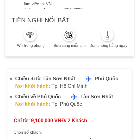
làm việc tại VN
Thời hạn đặt dịch vụ: 20/12/2023
Thời hạn lưu trú đến 20/12/2023
TIỆN NGHI NỔI BẬT
Phụ thu cuối tuần, Lễ/Tết, cao điểm hè: Quý khách vui
lòng liên hệ để biết thêm chi tiết
Combo không hoàn, không huỷ, không thay đổi
Wifi trong phòng
Bữa sáng miễn phí
Dọn phòng hằng ngày
Chiều đi từ Tân Sơn Nhất
Phú Quốc
Nơi khởi hành:
Tp. Hồ Chí Minh
Chiều về Phú Quốc
Tân Sơn Nhất
Nơi khởi hành:
Tp. Phú Quốc
Chỉ từ:
9,100,000
VNĐ/
2
Khách
Chọn số khách: