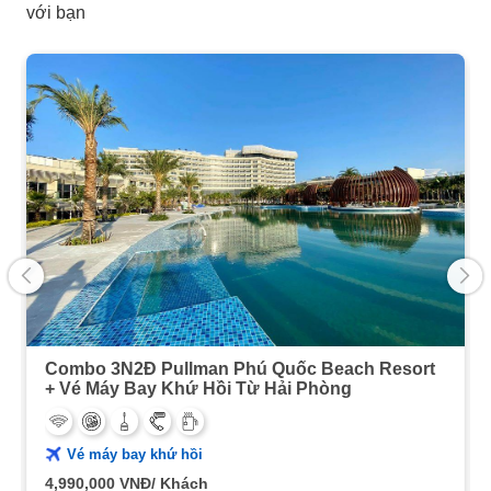
với bạn
Combo 3N2Đ Pullman Phú Quốc Beach Resort
+ Vé Máy Bay Khứ Hồi Từ Hải Phòng
Vé máy bay khứ hồi
4,990,000
VNĐ/ Khách