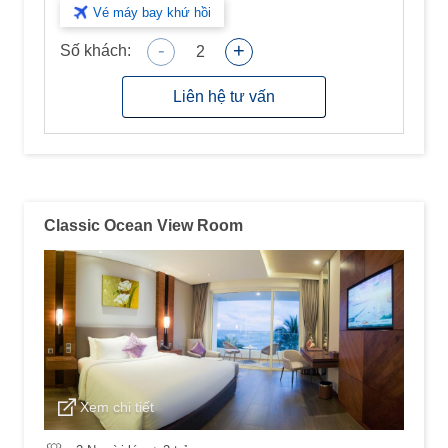
Vé máy bay khứ hồi
-
+
Số khách:
2
Liên hệ tư vấn
Classic Ocean View Room
Xem chi tiết