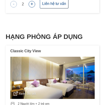
-
+
Liên hệ tư vấn
2
HẠNG PHÒNG ÁP DỤNG
Classic City View
Xem chi tiết
2 Người lớn + 2 trẻ em