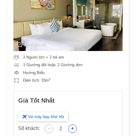
Xem chi tiết
2 Người lớn + 2 trẻ em
1 Giường đôi hoặc 2 Giường đơn
Hướng Biển
2
Diện tích:
33m
Giá Tốt Nhất
Vé máy bay khứ hồi
-
+
Số khách:
2