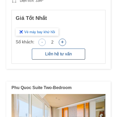
Diện tích:
33m
Giá Tốt Nhất
Vé máy bay khứ hồi
-
+
Số khách:
2
Liên hệ tư vấn
Phu Quoc Suite Two-Bedroom