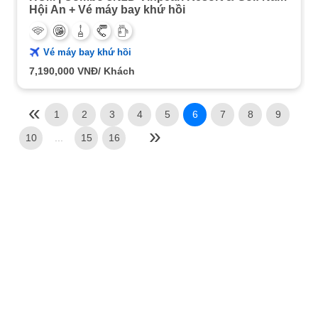
Hội An + Vé máy bay khứ hồi
Vé máy bay khứ hồi
7,190,000
VNĐ/ Khách
1
2
3
4
5
6
7
8
9
10
...
15
16