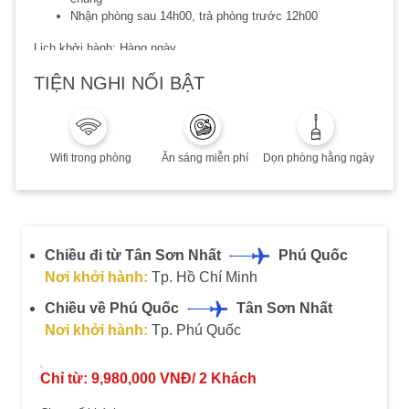
Nhận phòng sau 14h00, trả phòng trước 12h00
Lịch khởi hành: Hàng ngày
Lưu ý:
TIỆN NGHI NỔI BẬT
Áp dụng khách Việt hoặc người nước ngoài sinh sống và
làm việc tại VN
Thời hạn đặt dịch vụ: 20/12/2023
Thời hạn lưu trú đến 20/12/2023
Wifi trong phòng
Ăn sáng miễn phí
Dọn phòng hằng ngày
Phụ thu cuối tuần, Lễ/Tết, cao điểm hè: Quý khách vui
lòng liên hệ để biết thêm chi tiết
Combo không hoàn, không huỷ, không thay đổi
Chiều đi từ Tân Sơn Nhất
Phú Quốc
Nơi khởi hành:
Tp. Hồ Chí Minh
Chiều về Phú Quốc
Tân Sơn Nhất
Nơi khởi hành:
Tp. Phú Quốc
Chỉ từ:
9,980,000
VNĐ/
2
Khách