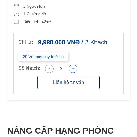
2 Người lớn
1 Giường đôi
2
Diện tích:
42m
9,980,000
VNĐ
/
2
Khách
Chỉ từ:
Vé máy bay khứ hồi
-
+
Số khách:
2
Liên hệ tư vấn
NÂNG CẤP HẠNG PHÒNG