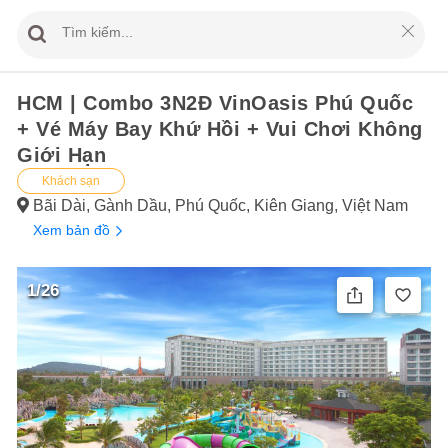
HCM | Combo 3N2Đ VinOasis Phú Quốc
+ Vé Máy Bay Khứ Hồi + Vui Chơi Không
Giới Hạn
Khách sạn
Bãi Dài, Gành Dầu, Phú Quốc, Kiên Giang, Việt Nam
Xem bản đồ
1/26