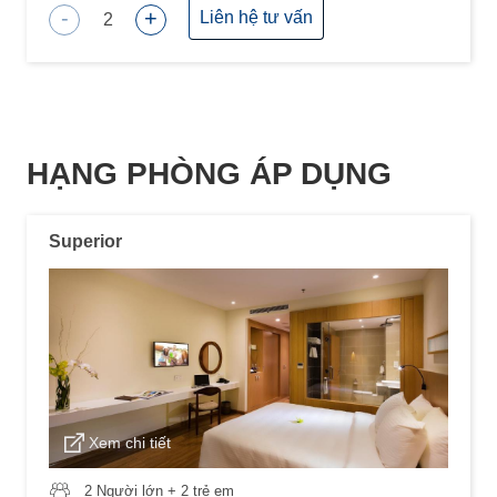
-
+
Liên hệ tư vấn
2
HẠNG PHÒNG ÁP DỤNG
Superior
Xem chi tiết
2 Người lớn + 2 trẻ em