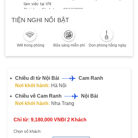
làm việc tại VN
Thời hạn đặt dịch vụ: 20/12/2023
Thời hạn lưu trú đến 20/12/2023
TIỆN NGHI NỔI BẬT
Phụ thu cuối tuần, Lễ/Tết, cao điểm hè: Quý khách vui
lòng liên hệ để biết thêm chi tiết
Combo không hoàn, không huỷ, không thay đổi
Wifi trong phòng
Bữa sáng miễn phí
Dọn phòng hằng ngày
Chiều đi từ Nội Bài
Cam Ranh
Nơi khởi hành:
Hà Nội
Chiều về Cam Ranh
Nội Bài
Nơi khởi hành:
Nha Trang
Chỉ từ:
9,180,000
VNĐ/
2
Khách
Chọn số khách: