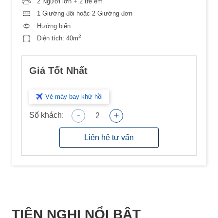
2 Người lớn + 2 trẻ em
1 Giường đôi hoặc 2 Giường đơn
Hướng biển
2
Diện tích:
40m
Giá Tốt Nhất
Vé máy bay khứ hồi
-
+
Số khách:
2
Liên hệ tư vấn
TIỆN NGHI NỔI BẬT