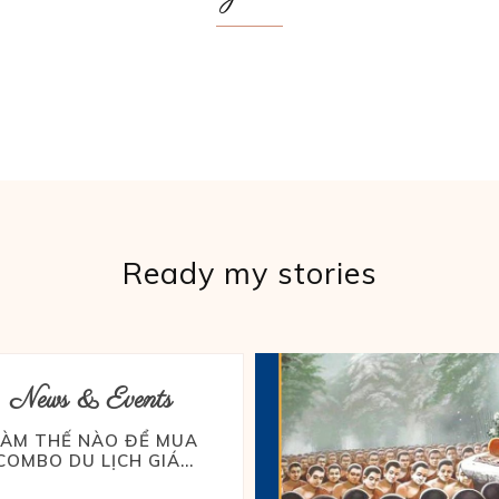
Ready my stories
News & Events
LÀM THẾ NÀO ĐỂ MUA
COMBO DU LỊCH GIÁ...