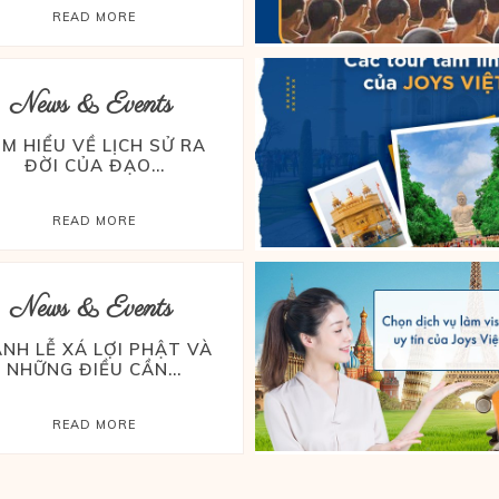
READ MORE
News & Events
ÌM HIỂU VỀ LỊCH SỬ RA
ĐỜI CỦA ĐẠO...
READ MORE
News & Events
NH LỄ XÁ LỢI PHẬT VÀ
NHỮNG ĐIỀU CẦN...
READ MORE