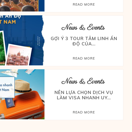
READ MORE
News & Events
GỢI Ý 3 TOUR TÂM LINH ẤN
ĐỘ CỦA...
READ MORE
News & Events
NÊN LỰA CHỌN DỊCH VỤ
LÀM VISA NHANH UY...
READ MORE